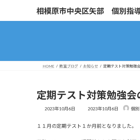
コ
ナ
相模原市中央区矢部 個別指導塾
ン
ビ
テ
ゲ
ン
ー
ツ
シ
へ
ョ
ス
ン
キ
に
ッ
移
HOME
教室ブログ
お知らせ
定期テスト対策勉強
プ
動
定期テスト対策勉強会
最
2023年10月6日
2023年10月6日
個別
終
更
１１月の定期テスト１か月前となりました。
新
日
時